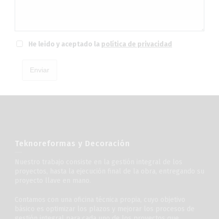
He leido y aceptado la
política de privacidad
Enviar
Teknoreformas y Decoración
Nuestro trabajo consiste en la gestión integral de los
proyectos, hasta la ejecución final de la obra, entregando su
proyecto llave en mano.
Contamos con una oficina técnica propia, cuyo objetivo
básico es optimizar los plazos y mejorar los procesos de
gestión integral para cada uno de los proyectos que