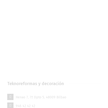
Teknoreformas y decoración
Henao 7, 7º Dpto 5, 48009 Bilbao
946 42 42 42